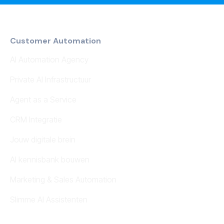
Customer Automation
AI Automation Agency
Private AI Infrastructuur
Agent as a Service
CRM Integratie
Jouw digitale brein
AI kennisbank bouwen
Marketing & Sales Automation
Slimme AI Assistenten