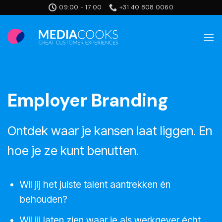
Ga
09:00 - 17:00
+31 40 808 0060
naar
inhoud
Employer Branding
Ontdek waar je kansen laat liggen. En
hoe je ze kunt benutten.
Wil jij het juiste talent aantrekken én
behouden?
Wil jij laten zien waar je als werkgever écht