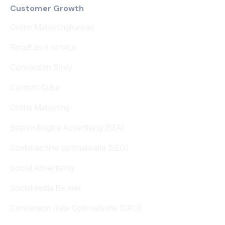
Customer Growth
Online Marketingbureau
Result as a service
Conversion Story
Content Cube
Online Marketing
Search Engine Advertising (SEA)
Zoekmachine optimalisatie (SEO)
Social Advertising
Socialmedia Beheer
Conversion Rate Optimalisatie (CRO)