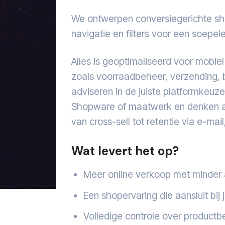
We ontwerpen conversiegerichte shop
navigatie en filters voor een soepe
Alles is geoptimaliseerd voor mobi
zoals voorraadbeheer, verzending,
adviseren in de juiste platformkeu
Shopware of maatwerk en denken act
van cross-sell tot retentie via e-mai
Wat levert het op?
Meer online verkoop met minder
Een shopervaring die aansluit bij
Volledige controle over product