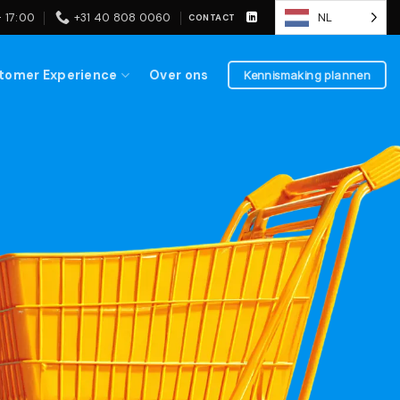
 17:00
+31 40 808 0060
NL
CONTACT
tomer Experience
Over ons
Kennismaking plannen