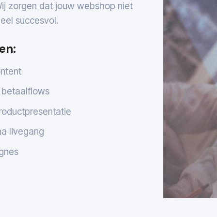
Wij zorgen dat jouw webshop niet
eel succesvol.
en:
ontent
 betaalflows
roductpresentatie
na livegang
agnes