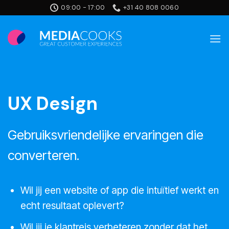
Ga
09:00 - 17:00
+31 40 808 0060
naar
inhoud
UX Design
Gebruiksvriendelijke ervaringen die
converteren.
Wil jij een website of app die intuïtief werkt en
echt resultaat oplevert?
Wil jij je klantreis verbeteren zonder dat het