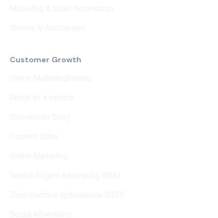
Marketing & Sales Automation
Slimme AI Assistenten
Customer Growth
Online Marketingbureau
Result as a service
Conversion Story
Content Cube
Online Marketing
Search Engine Advertising (SEA)
Zoekmachine optimalisatie (SEO)
Social Advertising