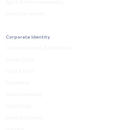
App & Platform ontwikkeling
Meertalige website
Corporate Identity
Corporate Identity & Brandbook
Golden Circle
Voice & Tone
Storytelling
Visual Storytelling
Visual Design
Brand Archetypes
Branding