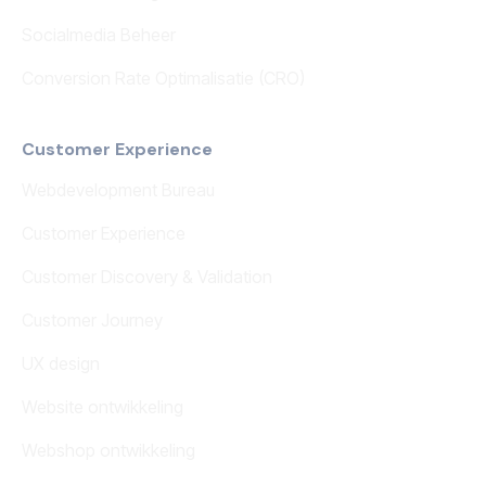
Socialmedia Beheer
Conversion Rate Optimalisatie (CRO)
Customer Experience
Webdevelopment Bureau
Customer Experience
Customer Discovery & Validation
Customer Journey
UX design
Website ontwikkeling
Webshop ontwikkeling