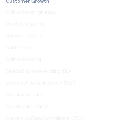
Customer Growth
Online Marketingbureau
Result as a service
Conversion Story
Content Cube
Online Marketing
Search Engine Advertising (SEA)
Zoekmachine optimalisatie (SEO)
Social Advertising
Socialmedia Beheer
Conversion Rate Optimalisatie (CRO)