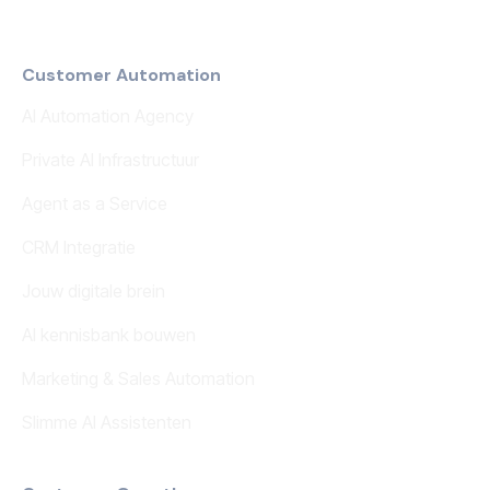
Customer Automation
AI Automation Agency
Private AI Infrastructuur
Agent as a Service
CRM Integratie
Jouw digitale brein
AI kennisbank bouwen
Marketing & Sales Automation
Slimme AI Assistenten