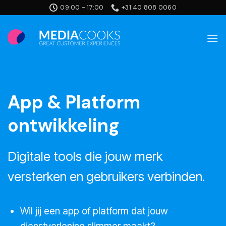
Ga
09:00 - 17:00
+31 40 808 0060
naar
inhoud
App & Platform
ontwikkeling
Digitale tools die jouw merk
versterken en gebruikers verbinden.
Wil jij een app of platform dat jouw