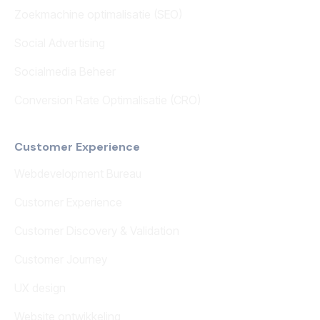
Zoekmachine optimalisatie (SEO)
Social Advertising
Socialmedia Beheer
Conversion Rate Optimalisatie (CRO)
Customer Experience
Webdevelopment Bureau
Customer Experience
Customer Discovery & Validation
Customer Journey
UX design
Website ontwikkeling