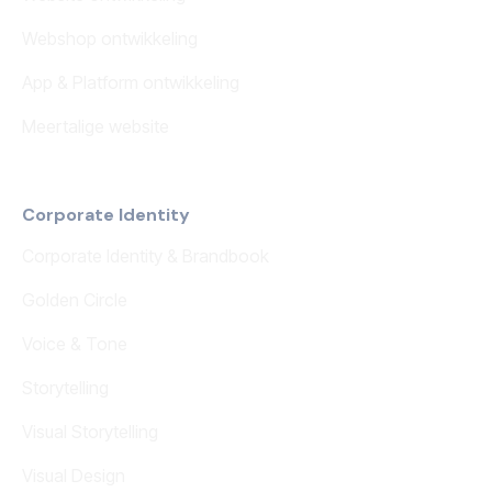
Webshop ontwikkeling
App & Platform ontwikkeling
Meertalige website
Corporate Identity
Corporate Identity & Brandbook
Golden Circle
Voice & Tone
Storytelling
Visual Storytelling
Visual Design