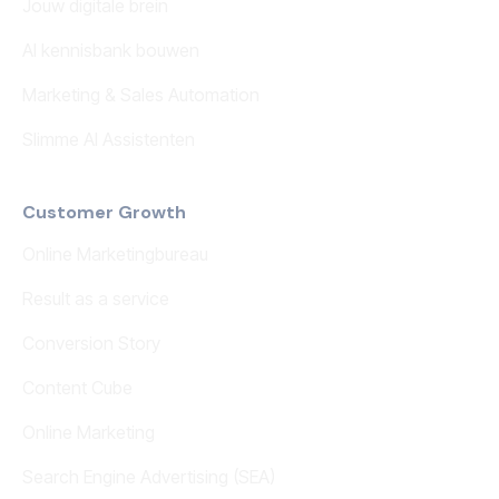
Jouw digitale brein
AI kennisbank bouwen
Marketing & Sales Automation
Slimme AI Assistenten
Customer Growth
Online Marketingbureau
Result as a service
Conversion Story
Content Cube
Online Marketing
Search Engine Advertising (SEA)