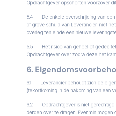
Opdrachtgever opschorten voorzover dit n
5.4 De enkele overschrijding van een l
of grove schuld van Leverancier, niet he
overleg ten einde een nieuwe leveringster
5.5 Het risico van geheel of gedeelteli
Opdrachtgever over zodra deze het kant
6. Eigendomsvoorbeh
6.1 Leverancier behoudt zich de eigend
(tekortkoming in de nakoming van een ve
6.2 Opdrachtgever is niet gerechtigd 
derden over te dragen. Evenmin mogen do