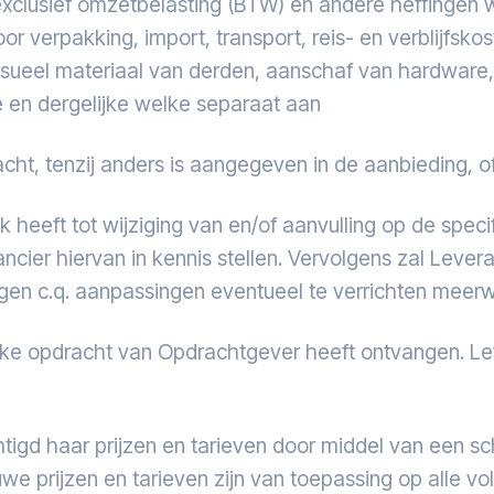
ijn exclusief omzetbelasting (BTW) en andere heffing
verpakking, import, transport, reis- en verblijfskos
isueel materiaal van derden, aanschaf van hardware,
e en dergelijke welke separaat aan
ht, tenzij anders is aangegeven in de aanbieding, o
eft tot wijziging van en/of aanvulling op de specif
ncier hiervan in kennis stellen. Vervolgens zal Leve
gen c.q. aanpassingen eventueel te verrichten meerw
elijke opdracht van Opdrachtgever heeft ontvangen. L
tigd haar prijzen en tarieven door middel van een sch
e prijzen en tarieven zijn van toepassing op alle vo