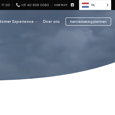
 17:00
+31 40 808 0060
NL
CONTACT
tomer Experience
Over ons
Kennismaking plannen