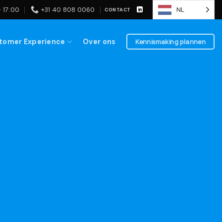
 17:00
+31 40 808 0060
NL
CONTACT
tomer Experience
Over ons
Kennismaking plannen