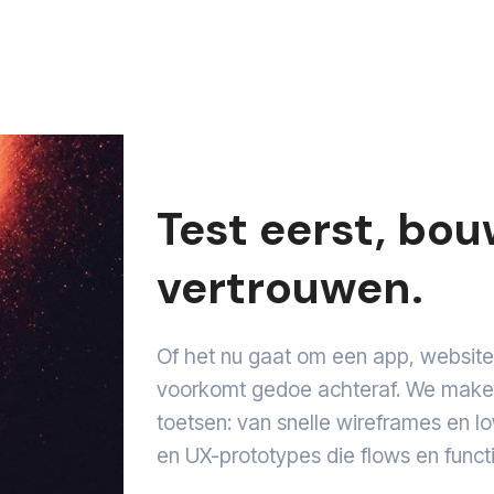
Test eerst, bo
vertrouwen.
Of het nu gaat om een app, websit
voorkomt gedoe achteraf. We maken 
toetsen: van snelle wireframes en lo
en UX-prototypes die flows en functi